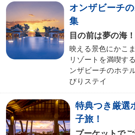
オンザビーチの
集
目の前は夢の海
映える景色にかこ
リゾートを満喫す
ンザビーチのホテ
びりステイ
特典つき厳選
子旅！
プーケットでご