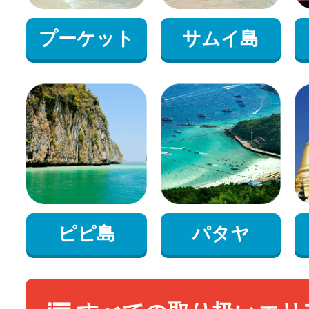
プーケット
サムイ島
ピピ島
パタヤ