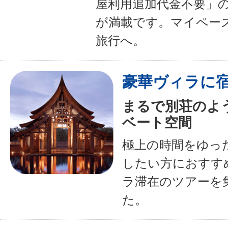
屋利用追加代金不要」
が満載です。マイペー
旅行へ。
豪華ヴィラに
まるで別荘のよ
ベート空間
極上の時間をゆっ
したい方におすす
ラ滞在のツアーを
た。