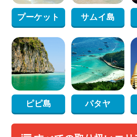
プーケット
サムイ島
ピピ島
パタヤ