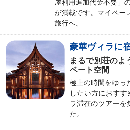
屋利用追加代金不要」
が満載です。マイペー
旅行へ。
豪華ヴィラに
まるで別荘のよ
ベート空間
極上の時間をゆっ
したい方におすす
ラ滞在のツアーを
た。