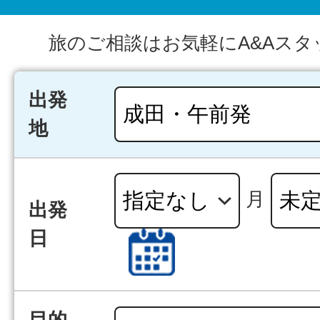
旅のご相談はお気軽にA&Aスタ
出発
地
月
出発
日