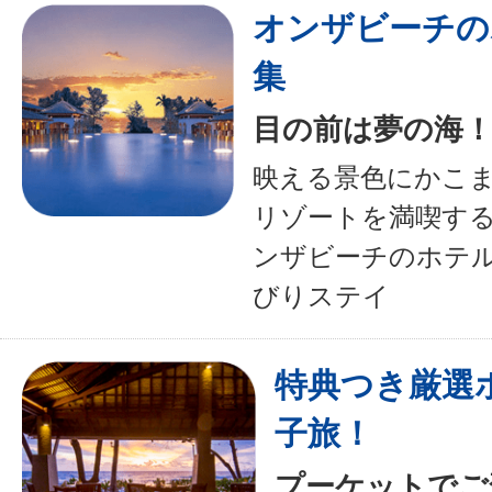
オンザビーチの
集
目の前は夢の海
映える景色にかこ
リゾートを満喫す
ンザビーチのホテ
びりステイ
特典つき厳選
子旅！
プーケットでご