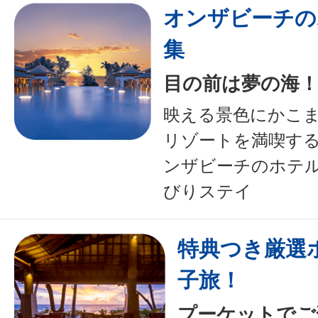
オンザビーチの
集
目の前は夢の海
映える景色にかこ
リゾートを満喫す
ンザビーチのホテ
びりステイ
特典つき厳選
子旅！
プーケットでご