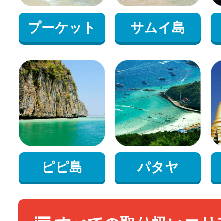
プーケット
サムイ島
ピピ島
パタヤ