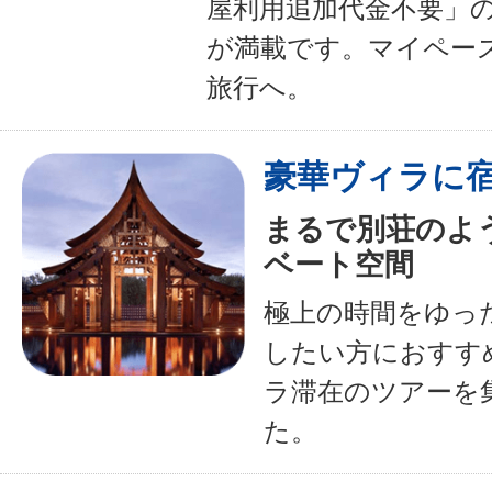
屋利用追加代金不要」
が満載です。マイペー
旅行へ。
豪華ヴィラに
まるで別荘のよ
ベート空間
極上の時間をゆっ
したい方におすす
ラ滞在のツアーを
た。