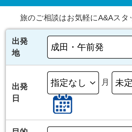
旅のご相談はお気軽にA&Aスタ
出発
地
月
出発
日