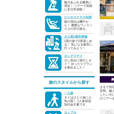
魅力あふれる離島に
滞在！ ツアーで気軽
に非日常体験！
ビジネスクラス利用
旅の演出は機中か
ら！ 優雅なワンラン
ク上の空の旅を。
大人気2都市周遊
1度の旅で2度楽しめ
る！ 気になる都市に
行ってみよう！
ロングステイ
少し長めに旅行しタ
イ！ ゆったりプラン
を集めました！
旅のスタイルから探す
まるで別
空間、極
一人旅
したい方
タイはひとり旅に人
のツアー
気の国！ 1人参加追
加代金不要です。
カップル