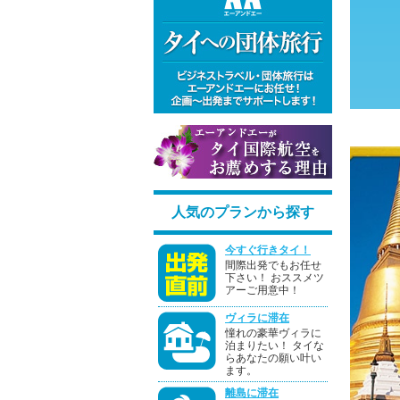
人気のプランから探す
今すぐ行きタイ！
間際出発でもお任せ
下さい！ おススメツ
アーご用意中！
ヴィラに滞在
憧れの豪華ヴィラに
泊まりたい！ タイな
らあなたの願い叶い
ます。
離島に滞在