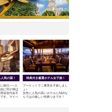
も人気の国！
特典付き厳選ホテル女子旅！
に旅行♪ 一人
プーケットでご褒美女子旅しまし
自由に羽が伸ば
ょ♪
利用追加代金不
女性に人気の高いホテルにA&Aな
載です。マイペ
らではの嬉しい特典つきです！
。