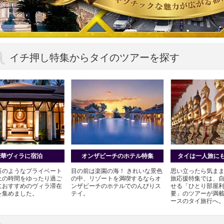
イチ押し特集からタイのツアーを探す
豪華ヴィラに宿泊
オンザビーチのホテル特集
タイは一人旅に
荘のようなプライベート
目の前は楽園の海！ きれいな景色
思い立ったら気まま
上の時間をゆったり過ご
の中、リゾートを満喫するならオ
旅応援特集では、
におすすめのヴィラ滞在
ンザビーチのホテルでのんびりス
せる「ひとり部屋
を集めました。
テイ。
要」のツアーが満
ースのタイ旅行へ