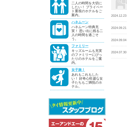
二人の時間を大切に
したい！ プライベー
ト重視のホテルをご
案内。
2024.12.23
ハネムーン
ハネムーン特典充
2024.09.21
実！ 思い出に残る二
人の時間を過ごそ
う。
2024.09.04
ファミリー
キッズルームも充実
2024.07.30
のファミリーにぴっ
たりのホテルをご案
内。
女子旅！
あれもこれもした
い！ 好奇心旺盛な女
子たちもご満悦のホ
テル。