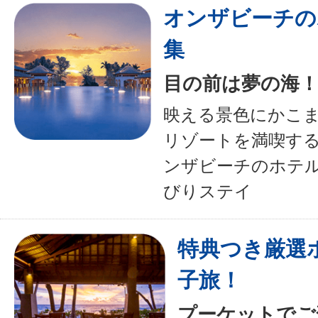
オンザビーチの
集
目の前は夢の海
映える景色にかこ
リゾートを満喫す
ンザビーチのホテ
びりステイ
特典つき厳選
子旅！
プーケットでご