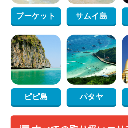
プーケット
サムイ島
ピピ島
パタヤ