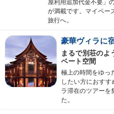
屋利用追加代金不要」
が満載です。マイペー
旅行へ。
豪華ヴィラに
まるで別荘のよ
ベート空間
極上の時間をゆっ
したい方におすす
ラ滞在のツアーを
た。