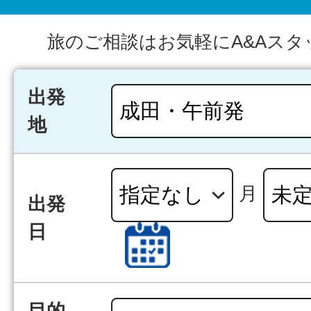
旅のご相談はお気軽にA&Aスタ
出発
地
月
出発
日