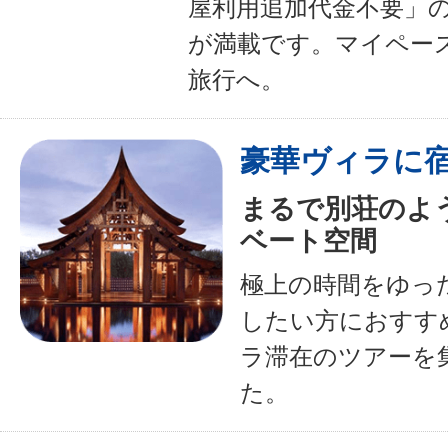
屋利用追加代金不要」
が満載です。マイペー
旅行へ。
豪華ヴィラに
まるで別荘のよ
ベート空間
極上の時間をゆっ
したい方におすす
ラ滞在のツアーを
た。