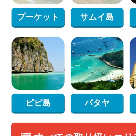
プーケット
サムイ島
ピピ島
パタヤ