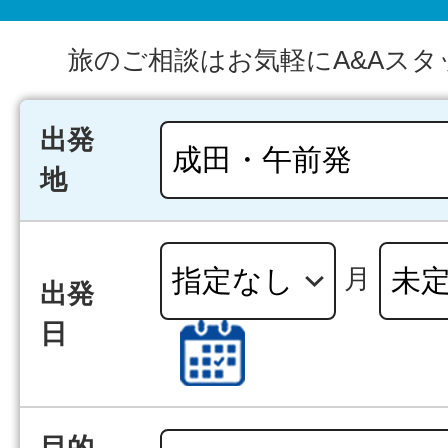
旅のご相談はお気軽にA&Aスタ
出発
地
月
出発
日