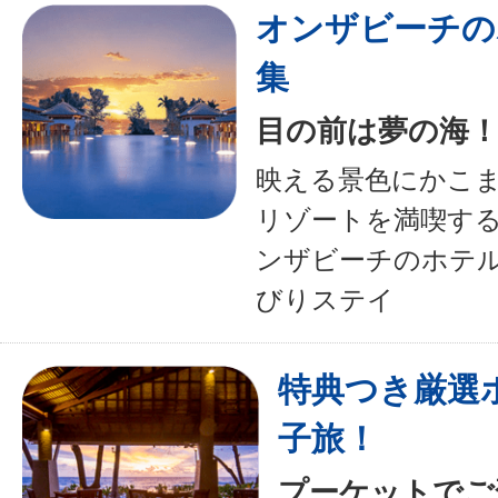
オンザビーチの
集
目の前は夢の海
映える景色にかこ
リゾートを満喫す
ンザビーチのホテ
びりステイ
特典つき厳選
子旅！
プーケットでご