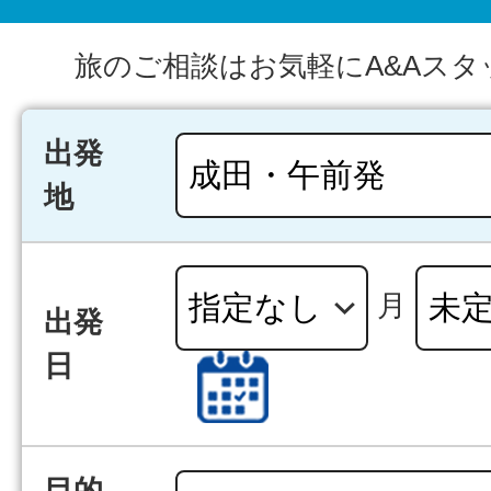
旅のご相談はお気軽にA&Aスタ
出発
地
月
出発
日