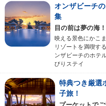
オンザビーチの
集
目の前は夢の海
映える景色にかこ
リゾートを満喫す
ンザビーチのホテ
びりステイ
特典つき厳選
子旅！
プーケットでご