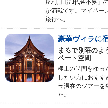
屋利用追加代金不要」
が満載です。マイペー
旅行へ。
豪華ヴィラに
まるで別荘のよ
ベート空間
極上の時間をゆっ
したい方におすす
ラ滞在のツアーを
た。