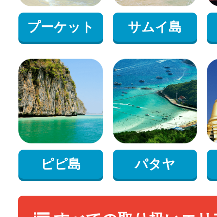
プーケット
サムイ島
ピピ島
パタヤ