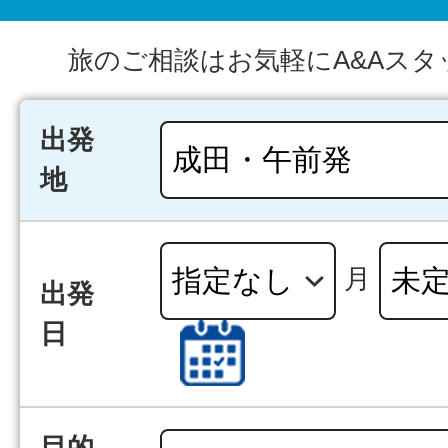
旅のご相談はお気軽にA&Aスタ
出発
地
月
出発
日