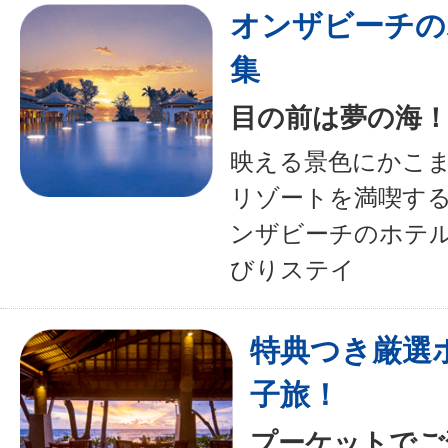
オンザビーチの
集
目の前は夢の海
映える景色にかこ
リゾートを満喫す
ンザビーチのホテ
びりステイ
特典つき厳選
子旅！
プーケットでご