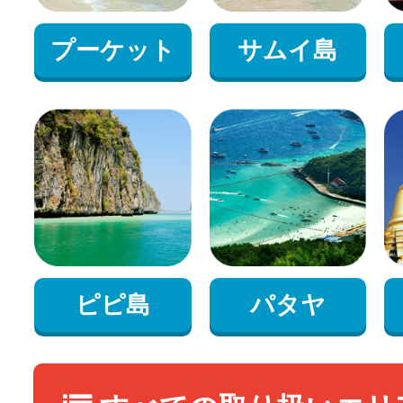
プーケット
サムイ島
ピピ島
パタヤ