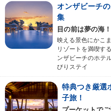
オンザビーチの
集
目の前は夢の海
映える景色にかこ
リゾートを満喫す
ンザビーチのホテ
びりステイ
特典つき厳選
子旅！
プーケットでご