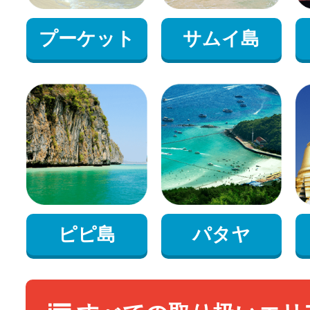
プーケット
サムイ島
ピピ島
パタヤ