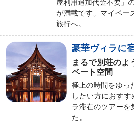
屋利用追加代金不要」
が満載です。マイペー
旅行へ。
豪華ヴィラに
まるで別荘のよ
ベート空間
極上の時間をゆっ
したい方におすす
ラ滞在のツアーを
た。