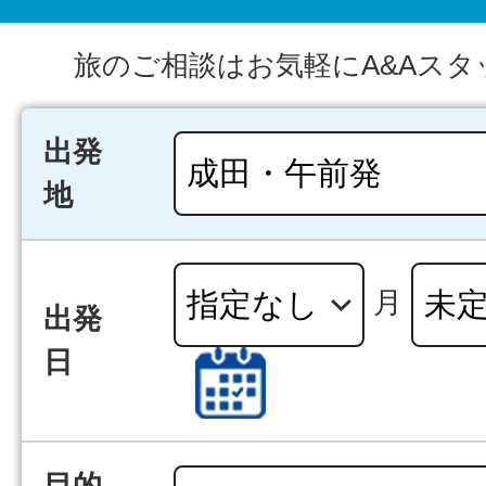
旅のご相談はお気軽にA&Aスタ
出発
地
月
出発
日