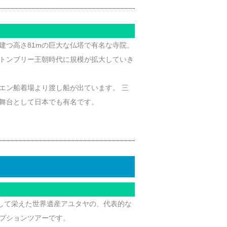
建つ高さ81mの巨大な仏塔で有名な寺院。
トンブリー王朝時代に規模が拡大していき
エン船着場より渡し船が出ています。 三
舞台として日本でも有名です。
として栄えた世界遺産アユタヤの、代表的な
プションツアーです。