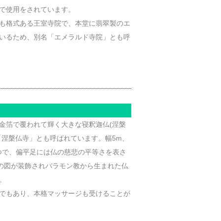
で使用をされています。
も格式ある王室寺院で、本堂に翡翠製のエ
いるため、別名「エメラルド寺院」とも呼
を金箔で覆われて輝く大きな寝釈迦仏(涅槃
「涅槃仏寺」とも呼ばれています。幅5m、
つで、偏平足には仏の慈悲の平等さを表さ
8の図が装飾されバラモン教から生まれた仏
。
でもあり、本格マッサージも受けることが