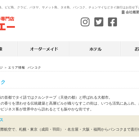
イ島、ピピ島、クラビ、パタヤ、サメット島、タオ島、バンコク、チェンマイなどタイ旅行はお任せ下
会社概
ジ
＞
エリア情報 バンコク
コク
国の首都でタイ語ではクルンテープ（天使の都）と呼ばれる大都市。
えの香りを漂わせる伝統建築と高層ビルが織りなすこの街は、いつも活気にあふれ、
やビジネス客が世界中から訪れるとても賑やかな街です。
ス
国際航空で、札幌・東京（成田・羽田）・名古屋・大阪・福岡からバンコクまで直行