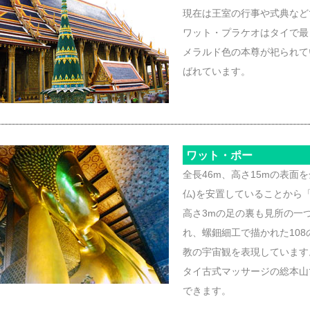
現在は王室の行事や式典など
ワット・プラケオはタイで最
メラルド色の本尊が祀られて
ばれています。
ワット・ポー
全長46m、高さ15mの表面
仏)を安置していることから
高さ3mの足の裏も見所の一
れ、螺鈿細工で描かれた10
教の宇宙観を表現しています
タイ古式マッサージの総本山
できます。