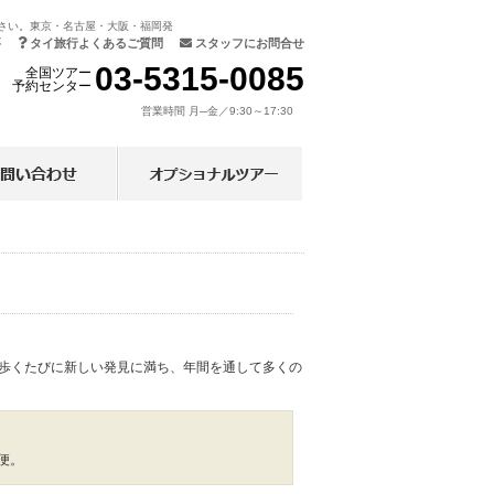
さい。東京・名古屋・大阪・福岡発
要
タイ旅行よくあるご質問
スタッフにお問合せ
03-5315-0085
全国ツアー
予約センター
営業時間 月─金／9:30～17:30
歩くたびに新しい発見に満ち、年間を通して多くの
便。