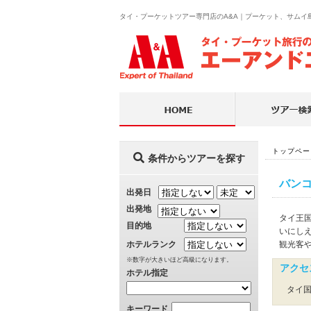
タイ・プーケットツアー専門店のA&A｜プーケット、サム
トップペー
条件からツアーを探す
バン
出発日
出発地
タイ王
目的地
いにし
ホテルランク
観光客
※数字が大きいほど高級になります。
アクセ
ホテル指定
タイ
キーワード