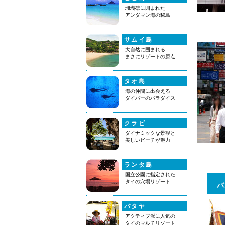
珊瑚礁に囲まれた
アンダマン海の秘島
サムイ島
大自然に囲まれる
まさにリゾートの原点
タオ島
海の仲間に出会える
ダイバーのパラダイス
クラビ
ダイナミックな景観と
美しいビーチが魅力
ランタ島
国立公園に指定された
タイの穴場リゾート
バ
パタヤ
アクティブ派に人気の
タイのマルチリゾート