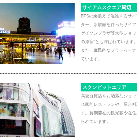
サイアムスクエア周辺
BTSの乗換えで混雑するサ
ター、水族館を伴ったサイア
ゲイソンプラザ等大型ショッ
の原宿"とも呼ばれています
また、庶民的なプラトゥーナ
ています。
スクンビットエリア
高級百貨店やお洒落なショッ
れ家的レストランや、屋台料
す。長期滞在の観光客や在住
られています。