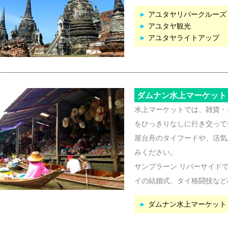
アユタヤリバークルーズ
アユタヤ観光
アユタヤライトアップ
ダムナン水上マーケット
水上マーケットでは、雑貨・
をひっきりなしに行き交って
屋台舟のタイフードや、活気
みください。
サンプラーン リバーサイド
イの結婚式、タイ格闘技など
ダムナン水上マーケット