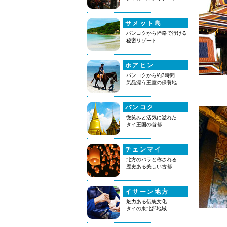
サメット島
バンコクから陸路で行ける
秘密リゾート
ホアヒン
バンコクから約3時間
気品漂う王室の保養地
バンコク
微笑みと活気に溢れた
タイ王国の首都
チェンマイ
北方のバラと称される
歴史ある美しい古都
イサーン地方
魅力ある伝統文化
タイの東北部地域