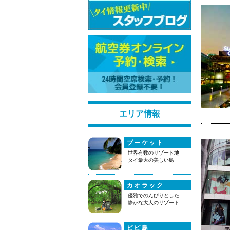
エリア情報
プーケット
世界有数のリゾート地
タイ最大の美しい島
カオラック
優雅でのんびりとした
静かな大人のリゾート
ピピ島