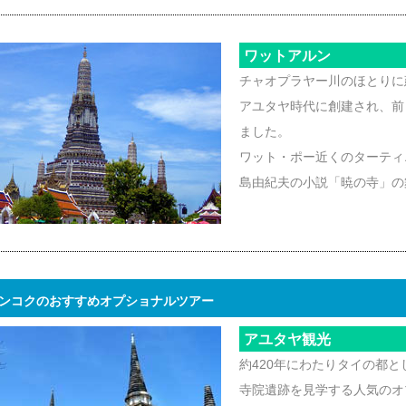
ワットアルン
チャオプラヤー川のほとりに
アユタヤ時代に創建され、前
ました。
ワット・ポー近くのターティ
島由紀夫の小説「暁の寺」の
ンコクのおすすめオプショナルツアー
アユタヤ観光
約420年にわたりタイの都
寺院遺跡を見学する人気のオ